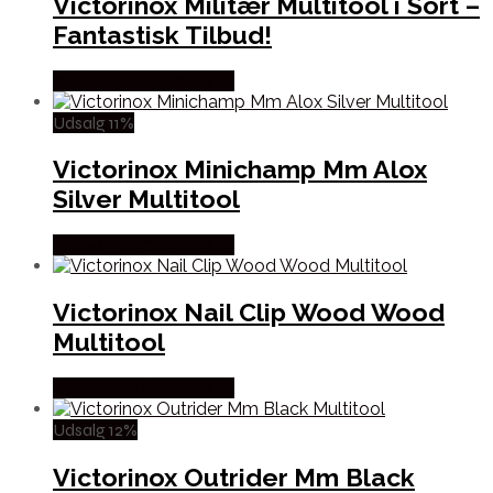
Victorinox Militær Multitool i Sort –
Fantastisk Tilbud!
Købes Hos Outmore.dk
Udsalg 11%
Victorinox Minichamp Mm Alox
Silver Multitool
Købes Hos Outmore.dk
Victorinox Nail Clip Wood Wood
Multitool
Købes Hos Outmore.dk
Udsalg 12%
Victorinox Outrider Mm Black