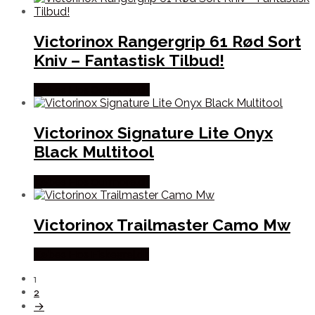
Victorinox Rangergrip 61 Rød Sort
Kniv – Fantastisk Tilbud!
Købes Hos Outmore.dk
Victorinox Signature Lite Onyx
Black Multitool
Købes Hos Outmore.dk
Victorinox Trailmaster Camo Mw
Købes Hos Fiskegrej.dk
1
2
→