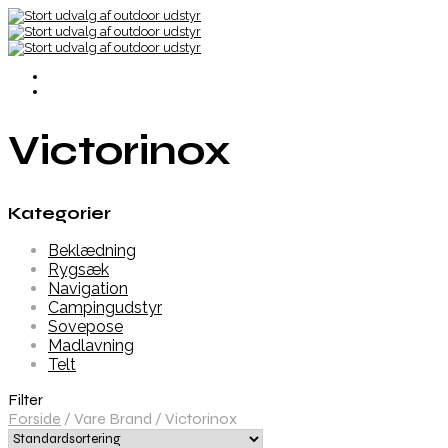
Victorinox
Kategorier
Beklædning
Rygsæk
Navigation
Campingudstyr
Sovepose
Madlavning
Telt
Filter
Forside
/
Vare Brand
/
Victorinox