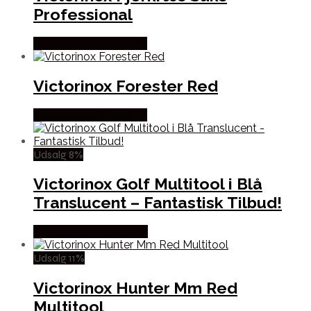
Professional
Købes Hos Fiskegrej.dk
Victorinox Forester Red
Købes Hos Fiskegrej.dk
Udsalg 8%
Victorinox Golf Multitool i Blå
Translucent – Fantastisk Tilbud!
Købes Hos Outmore.dk
Udsalg 11%
Victorinox Hunter Mm Red
Multitool