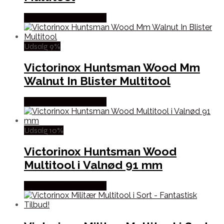
Købes Hos Outmore.dk
Udsalg 9%
Victorinox Huntsman Wood Mm
Walnut In Blister Multitool
Købes Hos Outmore.dk
Udsalg 10%
Victorinox Huntsman Wood
Multitool i Valnød 91 mm
Købes Hos Outmore.dk