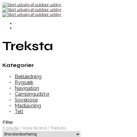
Treksta
Kategorier
Beklædning
Rygsæk
Navigation
Campingudstyr
Sovepose
Madlavning
Telt
Filter
Forside
/
Vare Brand
/
Treksta