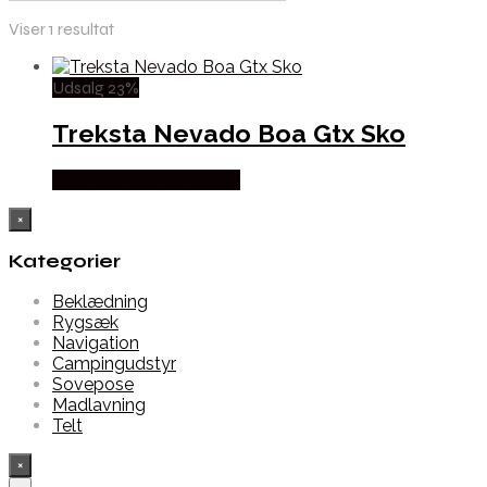
Viser 1 resultat
Udsalg 23%
Treksta Nevado Boa Gtx Sko
Købes Hos Hunterspoint
×
Kategorier
Beklædning
Rygsæk
Navigation
Campingudstyr
Sovepose
Madlavning
Telt
×