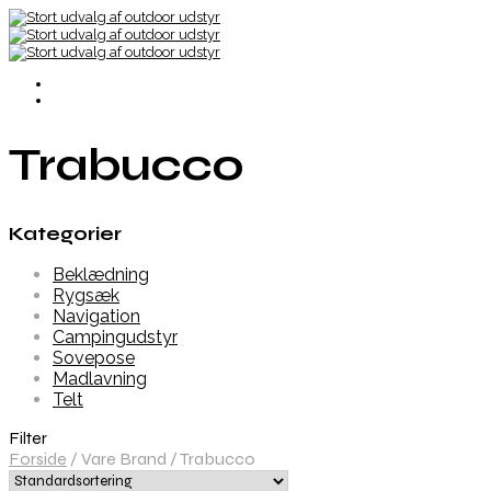
Trabucco
Kategorier
Beklædning
Rygsæk
Navigation
Campingudstyr
Sovepose
Madlavning
Telt
Filter
Forside
/
Vare Brand
/
Trabucco