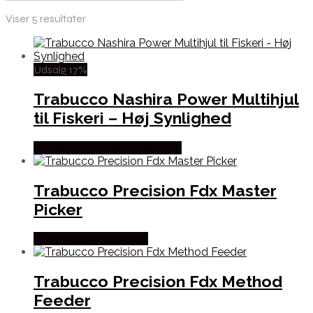
Viser 5 resultater
Udsalg 17%
Trabucco Nashira Power Multihjul
til Fiskeri – Høj Synlighed
Købes Hos Outdoor i Centrum
Trabucco Precision Fdx Master
Picker
Købes Hos Fiskegrej.dk
Trabucco Precision Fdx Method
Feeder