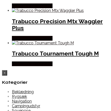
Købes Hos Fiskegrej.dk
Trabucco Precision Mtx Waggler
Plus
Købes Hos Fiskegrej.dk
Trabucco Tournament Tough M
Købes Hos Fiskegrej.dk
×
Kategorier
Beklædning
Rygsæk
Navigation
Campingudstyr
Sovepose