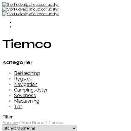
Tiemco
Kategorier
Beklædning
Rygsæk
Navigation
Campingudstyr
Sovepose
Madlavning
Telt
Filter
Forside
/
Vare Brand
/
Tiemco