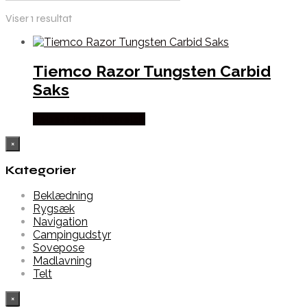
Viser 1 resultat
Tiemco Razor Tungsten Carbid
Saks
Købes Hos Fiskegrej.dk
×
Kategorier
Beklædning
Rygsæk
Navigation
Campingudstyr
Sovepose
Madlavning
Telt
×