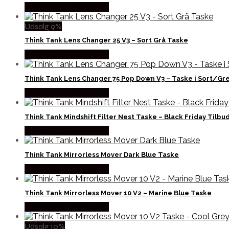
Købes Hos Outmore.dk
Udsalg 9%
Think Tank Lens Changer 25 V3 – Sort Grå Taske
Købes Hos Outmore.dk
Think Tank Lens Changer 75 Pop Down V3 – Taske i Sort/Gr
Købes Hos Outmore.dk
Think Tank Mindshift Filter Nest Taske – Black Friday Tilbu
Købes Hos Outmore.dk
Think Tank Mirrorless Mover Dark Blue Taske
Købes Hos Outmore.dk
Think Tank Mirrorless Mover 10 V2 – Marine Blue Taske
Købes Hos Outmore.dk
Udsalg 10%