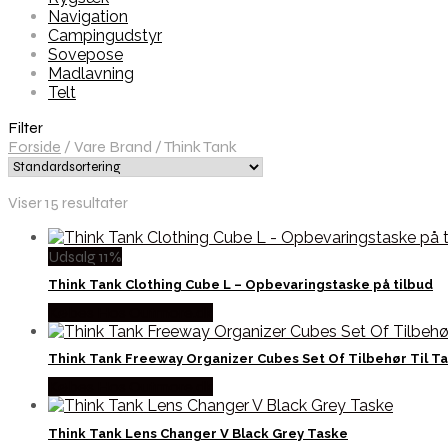
Navigation
Campingudstyr
Sovepose
Madlavning
Telt
Filter
Forside
/
Vare Brand
/
Think Tank
Viser 15 resultater
Udsalg 11%
Think Tank Clothing Cube L – Opbevaringstaske på tilbud
Købes Hos Outmore.dk
Think Tank Freeway Organizer Cubes Set Of Tilbehør Til T
Købes Hos Outmore.dk
Think Tank Lens Changer V Black Grey Taske