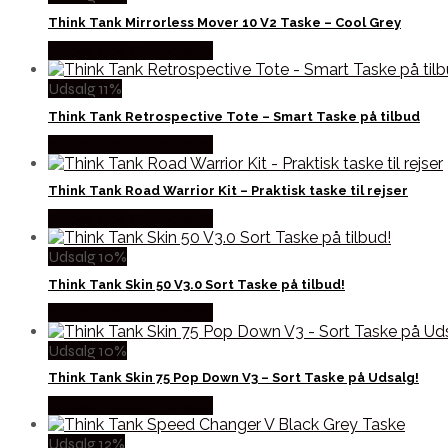
Think Tank Mirrorless Mover 10 V2 Taske – Cool Grey
Købes Hos Outmore.dk
Udsalg 11%
Think Tank Retrospective Tote – Smart Taske på tilbud
Købes Hos Outmore.dk
Think Tank Road Warrior Kit – Praktisk taske til rejser
Købes Hos Outmore.dk
Udsalg 10%
Think Tank Skin 50 V3.0 Sort Taske på tilbud!
Købes Hos Outmore.dk
Udsalg 10%
Think Tank Skin 75 Pop Down V3 – Sort Taske på Udsalg!
Købes Hos Outmore.dk
Udsalg 12%