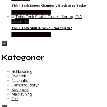
Think Tank Speed Changer V Black Grey Taske
Købes Hos Outmore.dk
Udsalg 11%
Think Tank Stuff It Taske – Sort og Grå
Købes Hos Outmore.dk
×
Kategorier
Beklædning
Rygsæk
Navigation
Campingudstyr
Sovepose
Madlavning
Telt