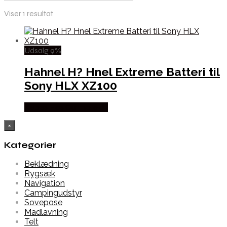
Viser 1 resultat
Udsalg 9%
Hahnel H? Hnel Extreme Batteri til
Sony HLX XZ100
Købes Hos Outmore.dk
×
Kategorier
Beklædning
Rygsæk
Navigation
Campingudstyr
Sovepose
Madlavning
Telt