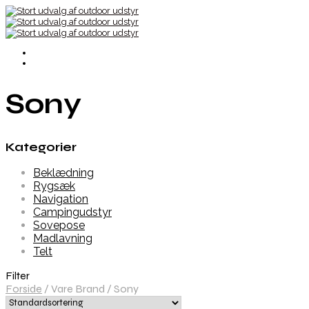
Sony
Kategorier
Beklædning
Rygsæk
Navigation
Campingudstyr
Sovepose
Madlavning
Telt
Filter
Forside
/
Vare Brand
/
Sony