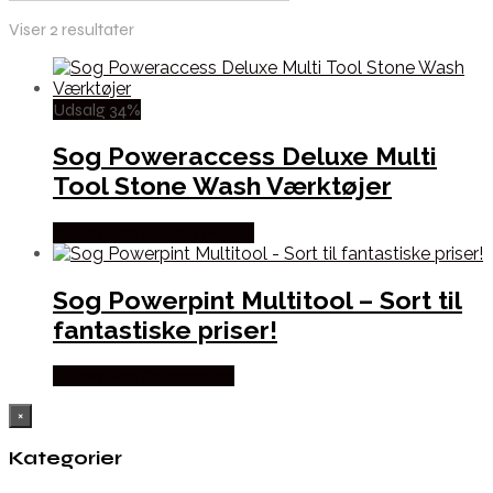
Viser 2 resultater
Udsalg 34%
Sog Poweraccess Deluxe Multi
Tool Stone Wash Værktøjer
Købes Hos CAMP ON TOP
Sog Powerpint Multitool – Sort til
fantastiske priser!
Købes Hos Outmore.dk
×
Kategorier