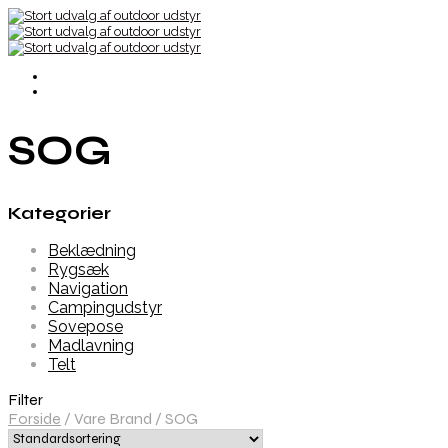
SOG
Kategorier
Beklædning
Rygsæk
Navigation
Campingudstyr
Sovepose
Madlavning
Telt
Filter
Forside
/
Vare Brand
/
SOG