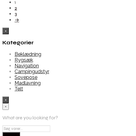
1
2
3
→
×
Kategorier
Beklædning
Rygsæk
Navigation
Campingudstyr
Sovepose
Madlavning
Telt
×
×
What are you looking for?