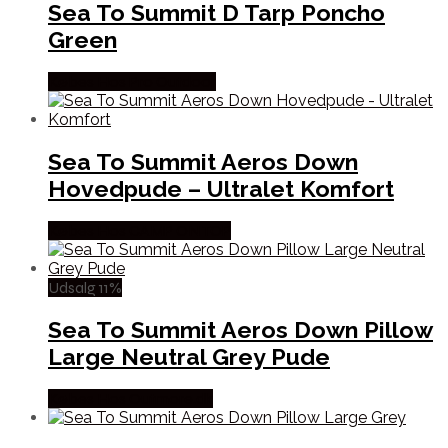
Sea To Summit D Tarp Poncho
Green
Købes Hos Pro Outdoor
Sea To Summit Aeros Down
Hovedpude – Ultralet Komfort
Købes Hos CAMP ON TOP
Udsalg 11%
Sea To Summit Aeros Down Pillow
Large Neutral Grey Pude
Købes Hos Outmore.dk