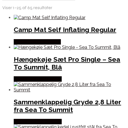
Viser 1–25 af 65 resultater
Camp Mat Self Inflating Regular
Købes Hos Outmore.dk
Hængekøje Sæt Pro Single – Sea
To Summit, Blå
Købes Hos Pro Outdoor
Sammenklappelig Gryde 2,8 Liter
fra Sea To Summit
Købes Hos Pro Outdoor