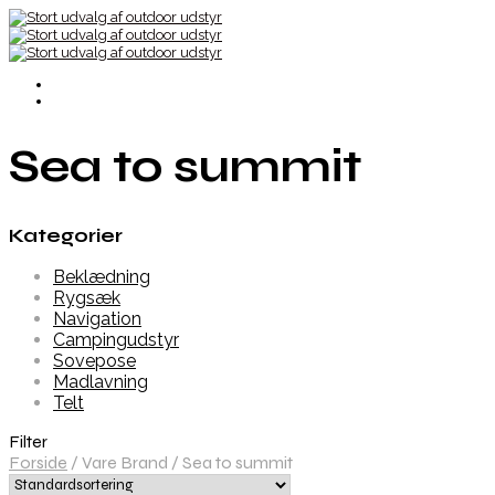
Sea to summit
Kategorier
Beklædning
Rygsæk
Navigation
Campingudstyr
Sovepose
Madlavning
Telt
Filter
Forside
/
Vare Brand
/
Sea to summit