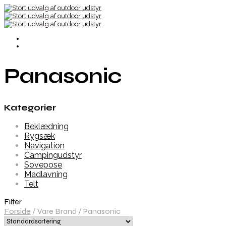
Panasonic
Kategorier
Beklædning
Rygsæk
Navigation
Campingudstyr
Sovepose
Madlavning
Telt
Filter
Forside
/
Vare Brand
/
Panasonic