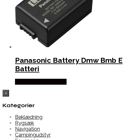
Panasonic Battery Dmw Bmb E
Batteri
Købes Hos Outmore.dk
×
Kategorier
Beklædning
Rygsæk
Navigation
Campingudstyr