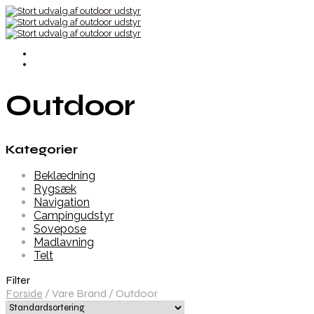
Outdoor
Kategorier
Beklædning
Rygsæk
Navigation
Campingudstyr
Sovepose
Madlavning
Telt
Filter
Forside
/
Vare Brand
/
Outdoor