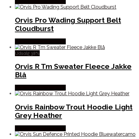
Købes Hos Fiskegrej.dk
Orvis Pro Wading Support Belt
Cloudburst
Købes Hos Fiskegrej.dk
Udsalg 38%
Orvis R Tm Sweater Fleece Jakke
Blå
Købes Hos Fiskegrej.dk
Orvis Rainbow Trout Hoodie Light
Grey Heather
Købes Hos Fiskegrej.dk