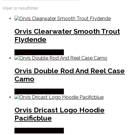
Viser 21 resultater
Orvis Clearwater Smooth Trout
Flydende
Købes Hos Fiskegrej.dk
Orvis Double Rod And Reel Case
Camo
Købes Hos Fiskegrej.dk
Orvis Dricast Logo Hoodie
Pacificblue
Købes Hos Fiskegrej.dk