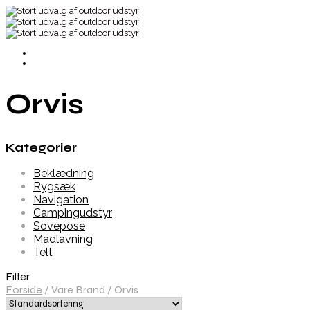
Orvis
Kategorier
Beklædning
Rygsæk
Navigation
Campingudstyr
Sovepose
Madlavning
Telt
Filter
Forside
/
Vare Brand
/
Orvis