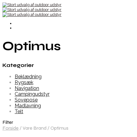
Optimus
Kategorier
Beklædning
Rygsæk
Navigation
Campingudstyr
Sovepose
Madlavning
Telt
Filter
Forside
/
Vare Brand
/
Optimus