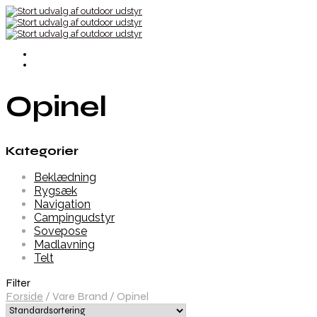
Opinel
Kategorier
Beklædning
Rygsæk
Navigation
Campingudstyr
Sovepose
Madlavning
Telt
Filter
Forside
/
Vare Brand
/
Opinel