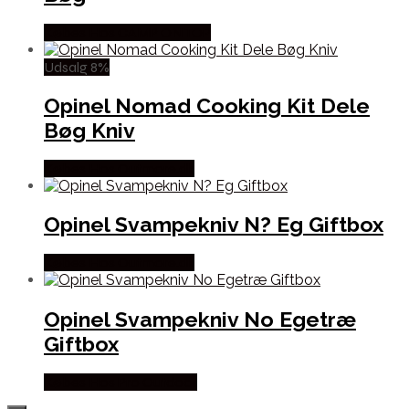
Købes Hos CAMP ON TOP
Udsalg 8%
Opinel Nomad Cooking Kit Dele
Bøg Kniv
Købes Hos Outmore.dk
Opinel Svampekniv N? Eg Giftbox
Købes Hos Outmore.dk
Opinel Svampekniv No Egetræ
Giftbox
Købes Hos Pro Outdoor