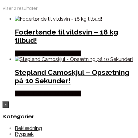
Viser 2 resultater
Fodertønde til vildsvin – 18 kg
tilbud!
Købes Hos Thehuntingshop.dk
Stepland Camoskjul – Opsætning
på 10 Sekunder!
Købes Hos Thehuntingshop.dk
×
Kategorier
Beklædning
Rygsæk