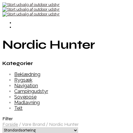
Nordic Hunter
Kategorier
Beklædning
Rygsæk
Navigation
Campingudstyr
Sovepose
Madlavning
Telt
Filter
Forside
/
Vare Brand
/
Nordic Hunter