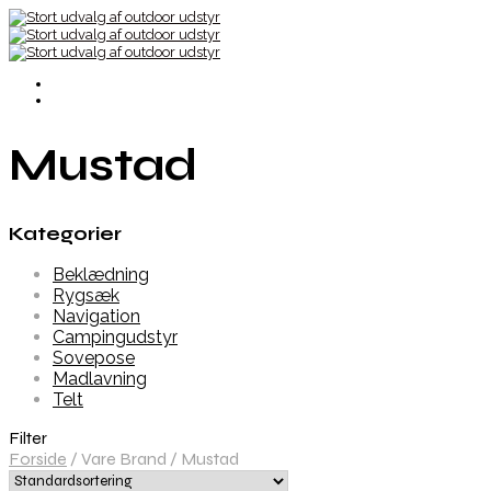
Mustad
Kategorier
Beklædning
Rygsæk
Navigation
Campingudstyr
Sovepose
Madlavning
Telt
Filter
Forside
/
Vare Brand
/
Mustad