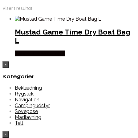
Viser 1 resultat
Mustad Game Time Dry Boat Bag
L
Købes Hos Fiskegrej.dk
×
Kategorier
Beklædning
Rygsæk
Navigation
Campingudstyr
Sovepose
Madlavning
Telt
×