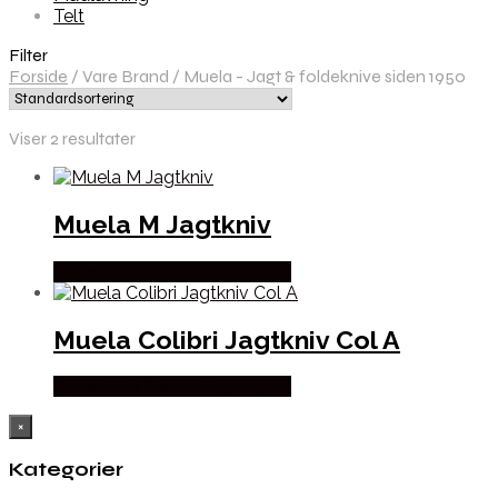
Telt
Filter
Forside
/
Vare Brand
/
Muela - Jagt & foldeknive siden 1950
Viser 2 resultater
Muela M Jagtkniv
Købes Hos Thehuntingshop.dk
Muela Colibri Jagtkniv Col A
Købes Hos Thehuntingshop.dk
×
Kategorier