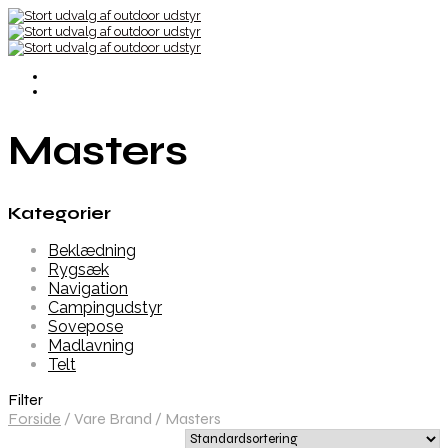
Masters
Kategorier
Beklædning
Rygsæk
Navigation
Campingudstyr
Sovepose
Madlavning
Telt
Filter
Forside
/
Vare Brand
/
Masters