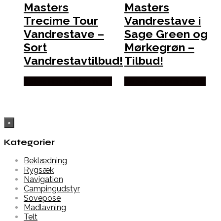
Masters
Masters
Trecime Tour
Vandrestave i
Vandrestave –
Sage Green og
Sort
Mørkegrøn –
Vandrestavtilbud!
Tilbud!
Købes Hos Outdoornu.dk
Købes Hos Outmore.dk
×
Kategorier
Beklædning
Rygsæk
Navigation
Campingudstyr
Sovepose
Madlavning
Telt