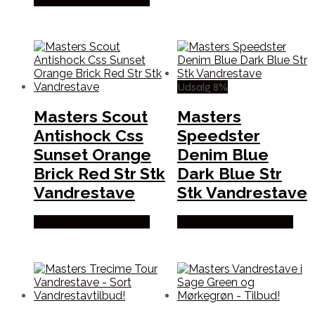
Udsalg 8%
Masters Scout
Masters
Antishock Css
Speedster
Sunset Orange
Denim Blue
Brick Red Str Stk
Dark Blue Str
Vandrestave
Stk Vandrestave
Købes Hos Outmore.dk
Købes Hos Outmore.dk