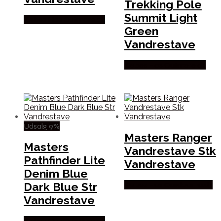
Trekking Pole
Summit Light
Købes Hos Outmore.dk
Green
Vandrestave
Købes Hos Outmore.dk
Udsalg 9%
Masters Ranger
Masters
Vandrestave Stk
Pathfinder Lite
Vandrestave
Denim Blue
Dark Blue Str
Købes Hos Outdoornu.dk
Vandrestave
Købes Hos Outmore.dk