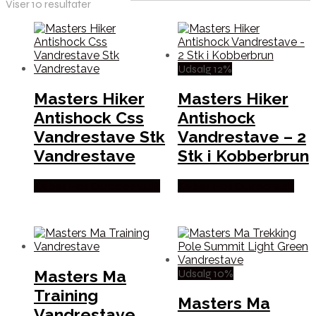
Viser 10 resultater
Udsalg 12%
Masters Hiker
Masters Hiker
Antishock Css
Antishock
Vandrestave Stk
Vandrestave – 2
Vandrestave
Stk i Kobberbrun
Købes Hos Outdoornu.dk
Købes Hos Outmore.dk
Udsalg 10%
Masters Ma
Training
Masters Ma
Vandrestave