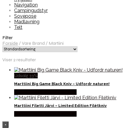
Navigation
Campingudstyr
Sovepose
Madlavning
Telt
Filter
Forside
/
Vare Brand
/
Martiini
Viser 2 resultater
Udsalg 33%
Marttiini Big Game Black Kniv – Udfordr naturen!
Købes Hos Outdoor i Centrum
Marttiini Filetti Järvi – Limited Edition Filétkniv
Købes Hos Outdoor i Centrum
×