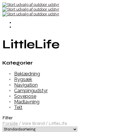
LittleLife
Kategorier
Beklædning
Rygsæk
Navigation
Campingudstyr
Sovepose
Madlavning
Telt
Filter
Forside
/
Vare Brand
/
LittleLife