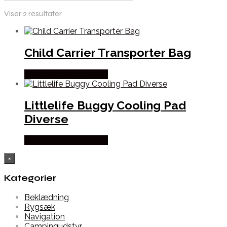
Viser 2 resultater
Child Carrier Transporter Bag
Købes Hos Outmore.dk
Littlelife Buggy Cooling Pad
Diverse
Købes Hos Outmore.dk
×
Kategorier
Beklædning
Rygsæk
Navigation
Campingudstyr