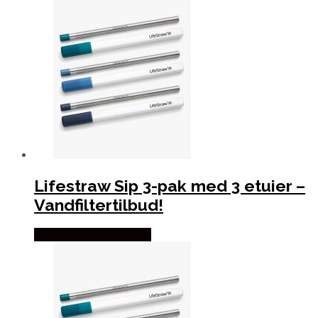
Lifestraw Sip 3-pak med 3 etuier –
Vandfiltertilbud!
Købes Hos Outmore.dk