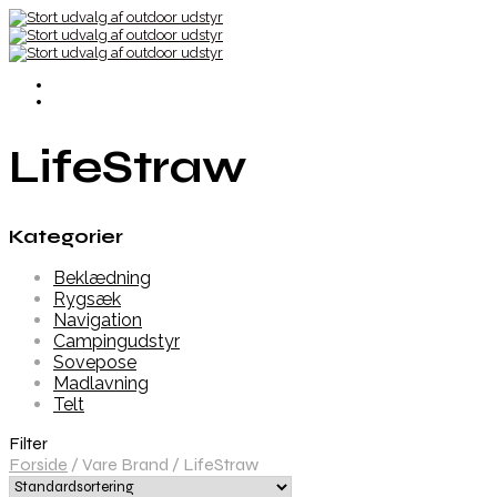
LifeStraw
Kategorier
Beklædning
Rygsæk
Navigation
Campingudstyr
Sovepose
Madlavning
Telt
Filter
Forside
/
Vare Brand
/
LifeStraw