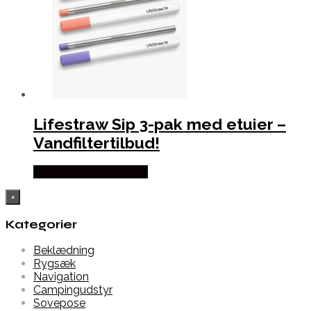
Lifestraw Sip 3-pak med etuier –
Vandfiltertilbud!
Købes Hos Outmore.dk
×
Kategorier
Beklædning
Rygsæk
Navigation
Campingudstyr
Sovepose