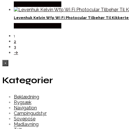
Købes Hos Outmore.dk
Levenhuk Kelvin Wfp Wi Fi Photocular Tilbehør Til Kikkerte
Købes Hos Outmore.dk
1
2
3
→
×
Kategorier
Beklædning
Rygsæk
Navigation
Campingudstyr
Sovepose
Madlavning