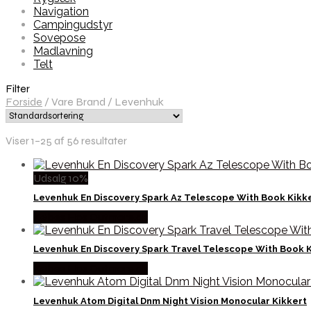
Navigation
Campingudstyr
Sovepose
Madlavning
Telt
Filter
Forside
/
Vare Brand
/
Levenhuk
Viser 1–25 af 56 resultater
Udsalg 10%
Levenhuk En Discovery Spark Az Telescope With Book Kikk
Købes Hos Outmore.dk
Levenhuk En Discovery Spark Travel Telescope With Book 
Købes Hos Outmore.dk
Levenhuk Atom Digital Dnm Night Vision Monocular Kikkert