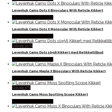
Levenhuk Camo Dots X Binoculars With Reticle Kikkert
Købes Hos Outmore.dk
Levenhuk Camo Dots X Monocular With Reticle Kikkert
Købes Hos Outmore.dk
Udsalg 30%
Levenhuk Camo Dots 10×56 Kikkert med Retikkeltilbud
Købes Hos Outmore.dk
Levenhuk Camo Maple X Binoculars With Reticle Kikkert
Købes Hos Outmore.dk
Udsalg 11%
Levenhuk Camo Moss Spotting Scope Kikkert
Købes Hos Outmore.dk