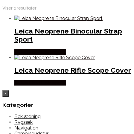
Viser 2 resultater
Leica Neoprene Binocular Strap
Sport
Købes Hos Hunterspoint
Leica Neoprene Rifle Scope Cover
Købes Hos Hunterspoint
×
Kategorier
Beklædning
Rygsæk
Navigation
Campingudstyr