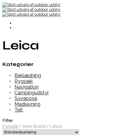
Leica
Kategorier
Beklædning
Rygsæk
Navigation
Campingudstyr
Sovepose
Madlavning
Telt
Filter
Forside
/
Vare Brand
/
Leica