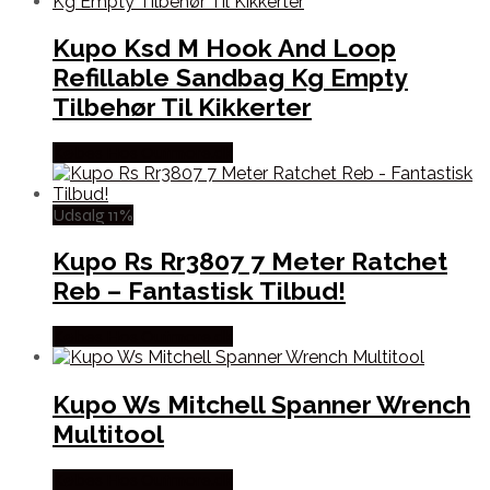
Kupo Ksd M Hook And Loop
Refillable Sandbag Kg Empty
Tilbehør Til Kikkerter
Købes Hos Outmore.dk
Udsalg 11%
Kupo Rs Rr3807 7 Meter Ratchet
Reb – Fantastisk Tilbud!
Købes Hos Outmore.dk
Kupo Ws Mitchell Spanner Wrench
Multitool
Købes Hos Outmore.dk