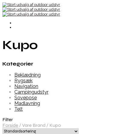
Kupo
Kategorier
Beklædning
Rygsæk
Navigation
Campingudstyr
Sovepose
Madlavning
Telt
Filter
Forside
/
Vare Brand
/
Kupo