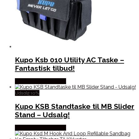
Kupo Ksb 010 Utility AC Taske –
Fantastisk tilbud!
Købes Hos Outmore.dk
Udsalg 10%
Kupo KSB Standtaske til MB Slider
Stand – Udsalg!
Købes Hos Outmore.dk