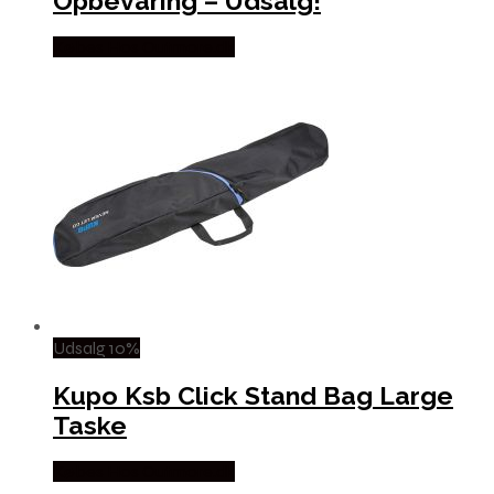
Opbevaring – Udsalg!
Købes Hos Outmore.dk
Udsalg 10%
Kupo Ksb Click Stand Bag Large
Taske
Købes Hos Outmore.dk