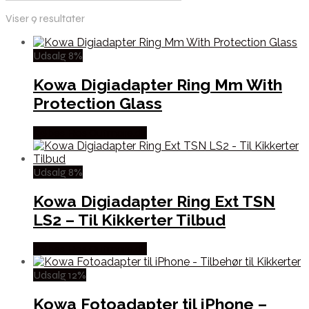
Viser 9 resultater
Udsalg 8%
Kowa Digiadapter Ring Mm With
Protection Glass
Købes Hos Outmore.dk
Udsalg 8%
Kowa Digiadapter Ring Ext TSN
LS2 – Til Kikkerter Tilbud
Købes Hos Outmore.dk
Udsalg 12%
Kowa Fotoadapter til iPhone –