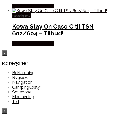
Købes Hos Outmore.dk
Udsalg 8%
Kowa Stay On Case C til TSN
602/604 – Tilbud!
Købes Hos Outmore.dk
×
Kategorier
Beklædning
Rygsæk
Navigation
Campingudstyr
Sovepose
Madlavning
Telt
×