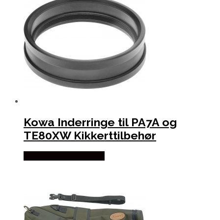
Kowa Inderringe til PA7A og
TE80XW Kikkerttilbehør
Købes Hos Outmore.dk