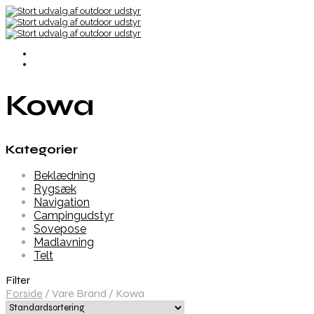
Kowa
Kategorier
Beklædning
Rygsæk
Navigation
Campingudstyr
Sovepose
Madlavning
Telt
Filter
Forside
/
Vare Brand
/
Kowa