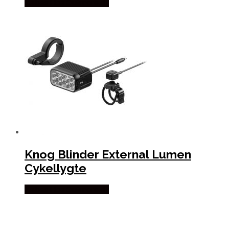
Købes Hos Outmore.dk
Knog Blinder External Lumen
Cykellygte
Købes Hos Outmore.dk