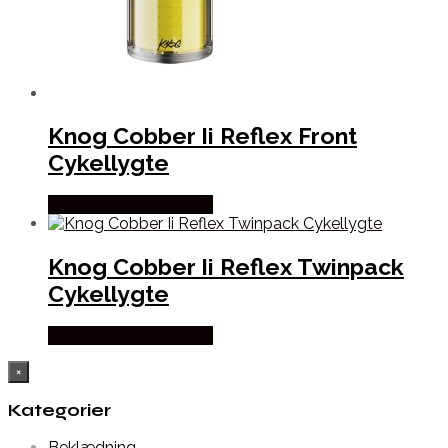
Knog Cobber Ii Reflex Front
Cykellygte
Købes Hos Outmore.dk
Knog Cobber Ii Reflex Twinpack
Cykellygte
Købes Hos Outmore.dk
×
Kategorier
Beklædning