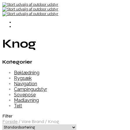
Knog
Kategorier
Beklædning
Rygsæk
Navigation
Campingudstyr
Sovepose
Madlavning
Telt
Filter
Forside
/
Vare Brand
/
Knog