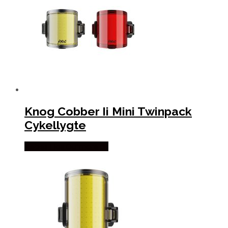
Knog Cobber Ii Mini Twinpack
Cykellygte
Købes Hos Outmore.dk