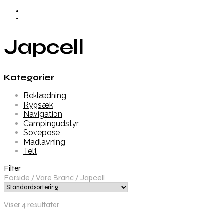
Japcell
Kategorier
Beklædning
Rygsæk
Navigation
Campingudstyr
Sovepose
Madlavning
Telt
Filter
Forside
/
Vare Brand
/
Japcell
Viser 4 resultater