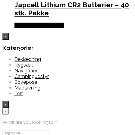
Japcell Lithium CR2 Batterier – 40
stk. Pakke
Købes Hos Outmore.dk
×
Kategorier
Beklædning
Rygsæk
Navigation
Campingudstyr
Sovepose
Madlavning
Telt
×
×
What are you looking for?