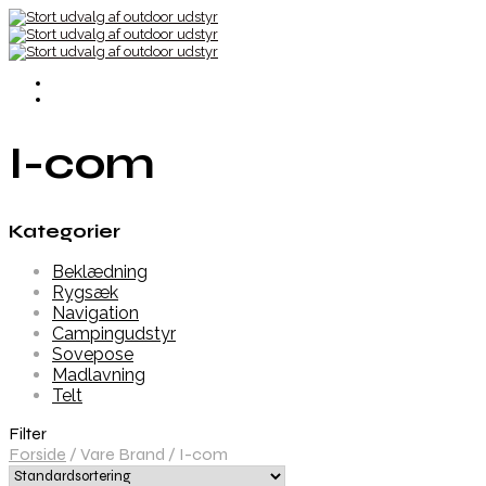
I-com
Kategorier
Beklædning
Rygsæk
Navigation
Campingudstyr
Sovepose
Madlavning
Telt
Filter
Forside
/
Vare Brand
/
I-com