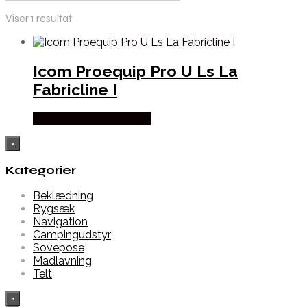
Viser 1 resultat
Icom Proequip Pro U Ls La
Fabricline I
Købes Hos Hunterspoint
×
Kategorier
Beklædning
Rygsæk
Navigation
Campingudstyr
Sovepose
Madlavning
Telt
×