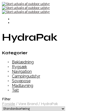
HydraPak
Kategorier
Beklædning
Rygsæk
Navigation
Campingudstyr
Sovepose
Madlavning
Telt
Filter
Forside
/
Vare Brand
/
HydraPak