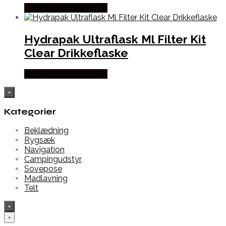
Købes Hos Outmore.dk
Hydrapak Ultraflask Ml Filter Kit
Clear Drikkeflaske
Købes Hos Outmore.dk
×
Kategorier
Beklædning
Rygsæk
Navigation
Campingudstyr
Sovepose
Madlavning
Telt
×
×