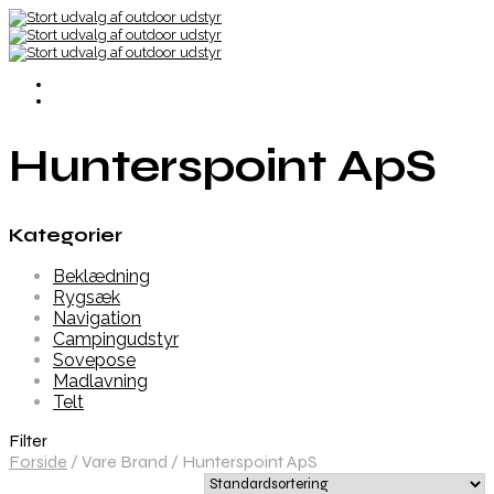
Hunterspoint ApS
Kategorier
Beklædning
Rygsæk
Navigation
Campingudstyr
Sovepose
Madlavning
Telt
Filter
Forside
/
Vare Brand
/
Hunterspoint ApS