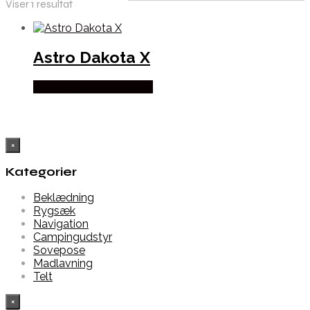
Viser 1 resultat
Astro Dakota X
Købes Hos Hunterspoint
×
Kategorier
Beklædning
Rygsæk
Navigation
Campingudstyr
Sovepose
Madlavning
Telt
×