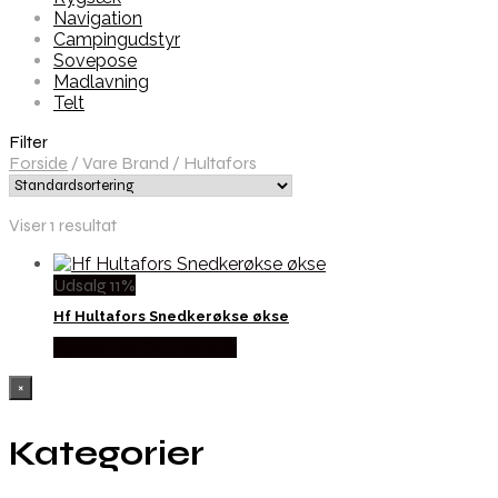
Navigation
Campingudstyr
Sovepose
Madlavning
Telt
Filter
Forside
/
Vare Brand
/
Hultafors
Viser 1 resultat
Udsalg 11%
Hf Hultafors Snedkerøkse økse
Købes Hos Outmore.dk
×
Kategorier