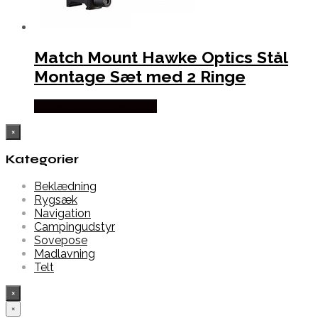
Match Mount Hawke Optics Stål
Montage Sæt med 2 Ringe
Købes Hos Hunterspoint
×
Kategorier
Beklædning
Rygsæk
Navigation
Campingudstyr
Sovepose
Madlavning
Telt
×
×