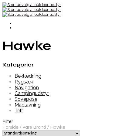
Hawke
Kategorier
Beklædning
Rygsæk
Navigation
Campingudstyr
Sovepose
Madlavning
Telt
Filter
Forside
/
Vare Brand
/
Hawke