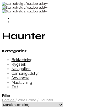
Haunter
Kategorier
Beklædning
Rygsæk
Navigation
Campingudstyr
Sovepose
Madlavning
Telt
Filter
Forside
/
Vare Brand
/
Haunter