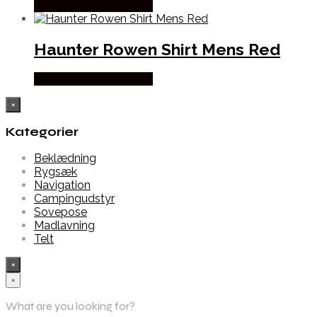
Købes Hos Pro Outdoor
Haunter Rowen Shirt Mens Red
Købes Hos Pro Outdoor
×
Kategorier
Beklædning
Rygsæk
Navigation
Campingudstyr
Sovepose
Madlavning
Telt
×
×
What are you looking for?