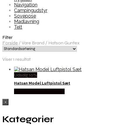
Navigation
Campingudstyr
Sovepose
Madlavning
Telt
Filter
Forside
/
Vare Brand
/
Hatson Guntex
Viser 1 resultat
Udsalg 10%
Hatsan Model Luftpistol Sæt
Købes Hos Hunterspoint
×
Kategorier