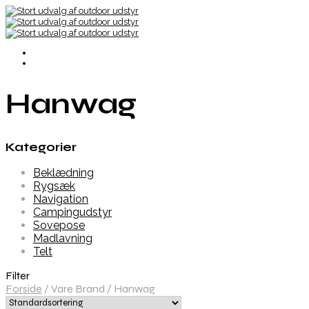
Hanwag
Kategorier
Beklædning
Rygsæk
Navigation
Campingudstyr
Sovepose
Madlavning
Telt
Filter
Forside
/
Vare Brand
/
Hanwag