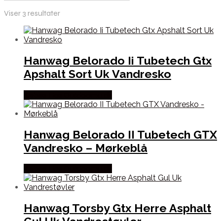
Viser 3 resultater
Hanwag Belorado Ii Tubetech Gtx
Apshalt Sort Uk Vandresko
Købes Hos Outdoornu.dk
Hanwag Belorado II Tubetech GTX
Vandresko – Mørkeblå
Købes Hos Outdoornu.dk
Hanwag Torsby Gtx Herre Asphalt