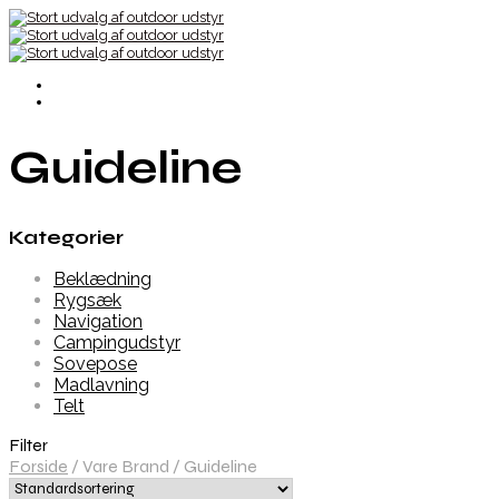
Guideline
Kategorier
Beklædning
Rygsæk
Navigation
Campingudstyr
Sovepose
Madlavning
Telt
Filter
Forside
/
Vare Brand
/
Guideline