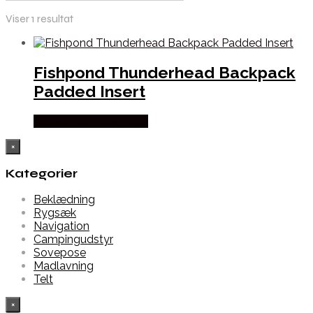
Viser 1 resultat
Fishpond Thunderhead Backpack
Padded Insert
Købes Hos Fiskegrej.dk
×
Kategorier
Beklædning
Rygsæk
Navigation
Campingudstyr
Sovepose
Madlavning
Telt
×