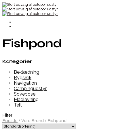
Fishpond
Kategorier
Beklædning
Rygsæk
Navigation
Campingudstyr
Sovepose
Madlavning
Telt
Filter
Forside
/
Vare Brand
/
Fishpond