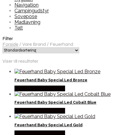
Navigation
Campingudstyr
Sovepose
Madlavning
Telt
Filter
Forside
/
Vare Brand
/
Feuerhand
Viser 18 resultater
Feuerhand Baby Special Led Bronze
Købes Hos Pro Outdoor
Feuerhand Baby Special Led Cobalt Blue
Købes Hos Pro Outdoor
Feuerhand Baby Special Led Gold
Købes Hos Pro Outdoor