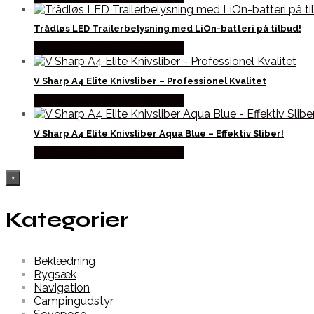
Trådløs LED Trailerbelysning med LiOn-batteri på tilbud!
Købes Hos Thehuntingshop.dk
V Sharp A4 Elite Knivsliber – Professionel Kvalitet
Købes Hos Thehuntingshop.dk
V Sharp A4 Elite Knivsliber Aqua Blue – Effektiv Sliber!
Købes Hos Thehuntingshop.dk
×
Kategorier
Beklædning
Rygsæk
Navigation
Campingudstyr