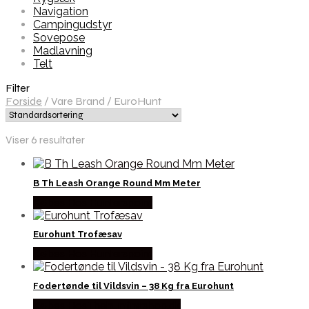
Navigation
Campingudstyr
Sovepose
Madlavning
Telt
Filter
Forside
/
Vare Brand
/
EuroHunt
Viser 6 resultater
B Th Leash Orange Round Mm Meter
Købes Hos Hunterspoint
Eurohunt Trofæsav
Købes Hos Hunterspoint
Fodertønde til Vildsvin – 38 Kg fra Eurohunt
Købes Hos Thehuntingshop.dk