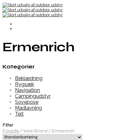
Ermenrich
Kategorier
Beklædning
Rygsæk
Navigation
Campingudstyr
Sovepose
Madlavning
Telt
Filter
Forside
/
Vare Brand
/
Ermenrich