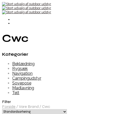
Cwc
Kategorier
Beklædning
Rygsæk
Navigation
Campingudstyr
Sovepose
Madlavning
Telt
Filter
Forside
/
Vare Brand
/
Cwc