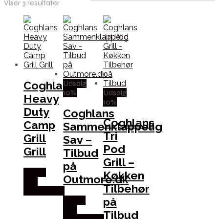
Viser 3 resultater
Udsalg
Coghlans
10%
Udsalg
Heavy
10%
Duty
Coghlans
Coghlans
Camp
Sammenklappelig
Tri
Grill
Sav –
Pod
Grill
Tilbud
Grill –
på
Købes
Køkken
Outmore.dk
Hos
Tilbehør
Outmore.dk
på
Købes
Hos
Tilbud
Outmore.dk