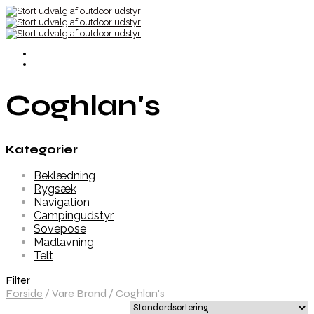
Coghlan's
Kategorier
Beklædning
Rygsæk
Navigation
Campingudstyr
Sovepose
Madlavning
Telt
Filter
Forside
/
Vare Brand
/
Coghlan's