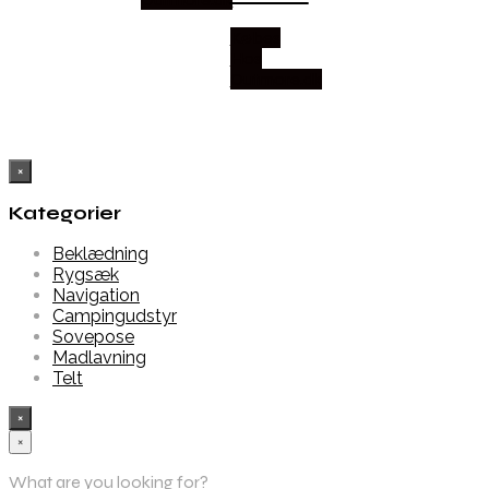
Købes
Hos
Outmore.dk
×
Kategorier
Beklædning
Rygsæk
Navigation
Campingudstyr
Sovepose
Madlavning
Telt
×
×
What are you looking for?