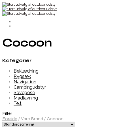
Cocoon
Kategorier
Beklædning
Rygsæk
Navigation
Campingudstyr
Sovepose
Madlavning
Telt
Filter
Forside
/
Vare Brand
/
Cocoon