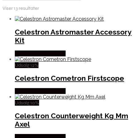
Viser 13 resultater
Celestron Astromaster Accessory
Kit
Købes Hos Outmore.dk
Udsalg 12%
Celestron Cometron Firstscope
Købes Hos Outmore.dk
Udsalg 10%
Celestron Counterweight Kg Mm
Axel
Købes Hos Outmore.dk