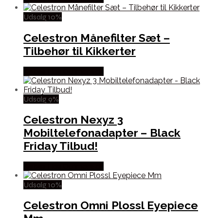
Udsalg 10%
Celestron Månefilter Sæt –
Tilbehør til Kikkerter
Købes Hos Outmore.dk
Udsalg 9%
Celestron Nexyz 3
Mobiltelefonadapter – Black
Friday Tilbud!
Købes Hos Outmore.dk
Udsalg 10%
Celestron Omni Plossl Eyepiece