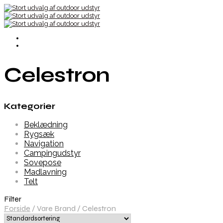
Celestron
Kategorier
Beklædning
Rygsæk
Navigation
Campingudstyr
Sovepose
Madlavning
Telt
Filter
Forside
/
Vare Brand
/
Celestron