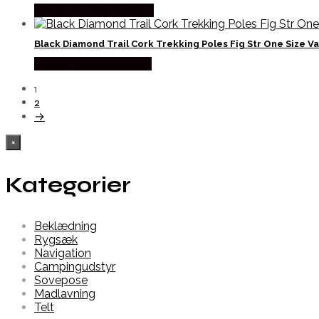
Købes Hos Pro Outdoor
Black Diamond Trail Cork Trekking Poles Fig Str One Size 
Købes Hos Outmore.dk
1
2
→
×
Kategorier
Beklædning
Rygsæk
Navigation
Campingudstyr
Sovepose
Madlavning
Telt