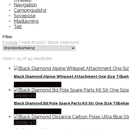
Navigation
Campingudstyr
Sovepose
Madlavning
Telt
Filter
Forside
/
Vare Brand
/
Black Diamond
Viser 1–25 af 43 resultater
Black Diamond Alpine Whippet Attachment One Size Tilbeh
Købes Hos Outmore.dk
Udsalg 12%
Black Diamond Bd Pole Spare Parts Kit Str One Size Tilbehø
Købes Hos Outmore.dk
Udsalg 15%