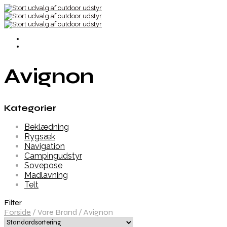
Avignon
Kategorier
Beklædning
Rygsæk
Navigation
Campingudstyr
Sovepose
Madlavning
Telt
Filter
Forside
/
Vare Brand
/
Avignon