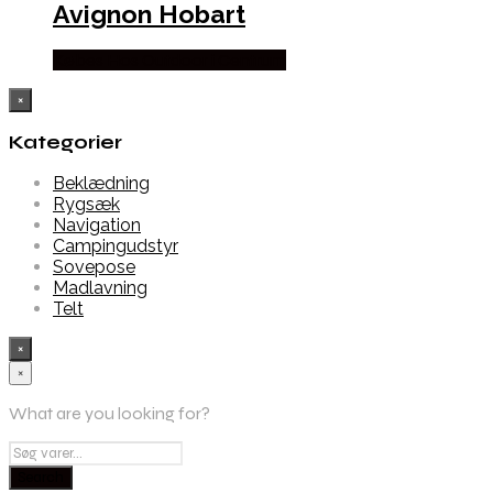
Avignon Hobart
Købes Hos Outdoor i Centrum
×
Kategorier
Beklædning
Rygsæk
Navigation
Campingudstyr
Sovepose
Madlavning
Telt
×
×
What are you looking for?