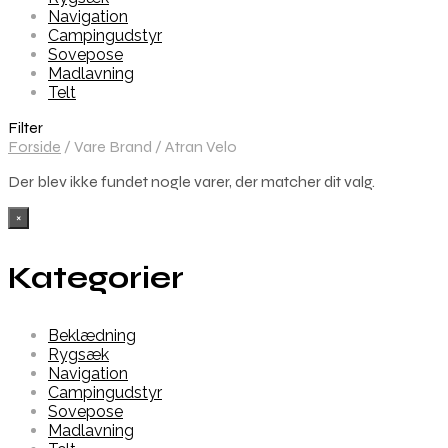
Navigation
Campingudstyr
Sovepose
Madlavning
Telt
Filter
Forside
/
Vare Brand
/
Atran Velo
Der blev ikke fundet nogle varer, der matcher dit valg.
×
Kategorier
Beklædning
Rygsæk
Navigation
Campingudstyr
Sovepose
Madlavning