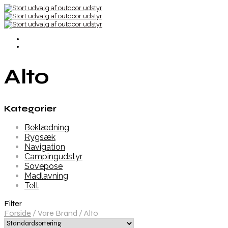
Alto
Kategorier
Beklædning
Rygsæk
Navigation
Campingudstyr
Sovepose
Madlavning
Telt
Filter
Forside
/
Vare Brand
/
Alto