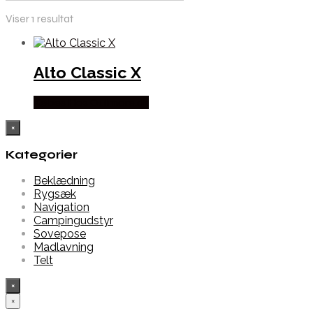
Viser 1 resultat
Alto Classic X
Købes Hos Outmore.dk
×
Kategorier
Beklædning
Rygsæk
Navigation
Campingudstyr
Sovepose
Madlavning
Telt
×
×