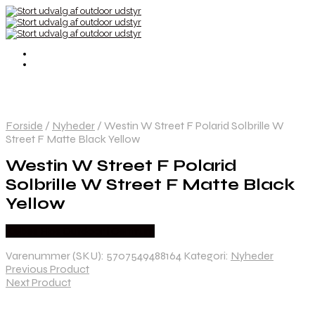
Forside
/
Nyheder
/
Westin W Street F Polarid Solbrille W
Street F Matte Black Yellow
Westin W Street F Polarid
Solbrille W Street F Matte Black
Yellow
Købes Hos Outdoor i Centrum
Varenummer (SKU):
5707549488164
Kategori:
Nyheder
Previous Product
Next Product