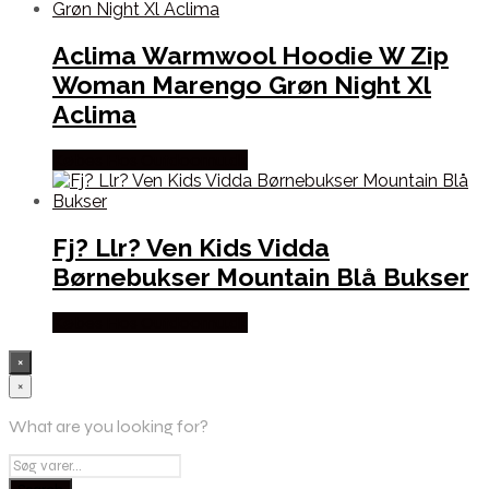
Aclima Warmwool Hoodie W Zip
Woman Marengo Grøn Night Xl
Aclima
Købes Hos Outdoornu.dk
Fj? Llr? Ven Kids Vidda
Børnebukser Mountain Blå Bukser
Købes Hos Outdoornu.dk
×
×
What are you looking for?