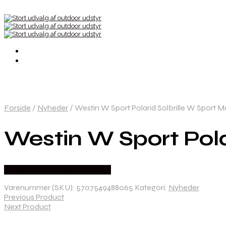
Forside
/
Nyheder
/
Westin W Sport Polarid Solbrille W Sport M
Westin W Sport Pola
Købes Hos Outdoor i Centrum
Varenummer (SKU):
5707549488065
Kategori:
Nyheder
Previous Product
Next Product