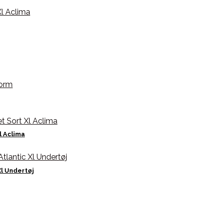
l Aclima
l Undertøj