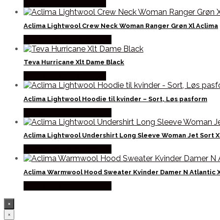
Købes Hos Pro Outdoor
Aclima Lightwool Crew Neck Woman Ranger Grøn Xl Aclima
Købes Hos Outdoornu.dk
Teva Hurricane Xlt Dame Black
Købes Hos Pro Outdoor
Aclima Lightwool Hoodie til kvinder – Sort, Løs pasform
Købes Hos Outdoornu.dk
Aclima Lightwool Undershirt Long Sleeve Woman Jet Sort X
Købes Hos Outdoornu.dk
Aclima Warmwool Hood Sweater Kvinder Damer N Atlantic X
Købes Hos Outdoornu.dk
×
×