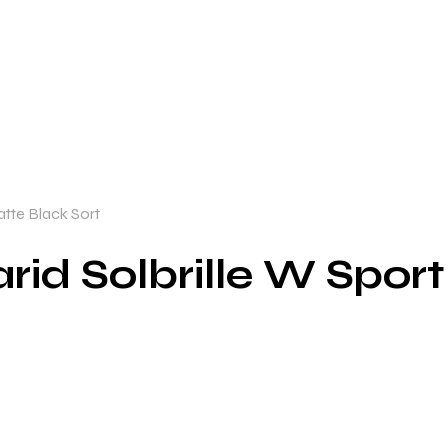
atte Black Sort
rid Solbrille W Sport