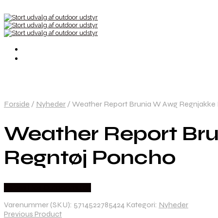
Forside
/
Nyheder
/
Weather Report Brunia W Awg Regnjakke
Weather Report Br
Regntøj Poncho
Købes Hos Outdoornu.dk
Varenummer (SKU):
5714522785424
Kategori:
Nyheder
Previous Product