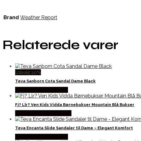
Brand
Weather Report
Relaterede varer
Udsalg 20%
Teva Sanborn Cota Sandal Dame Black
Købes Hos Pro Outdoor
Fj? Llr? Ven Kids Vidda Børnebukser Mountain Blå Bukser
Købes Hos Outdoornu.dk
Teva Encanta Slide Sandaler til Dame – Elegant Komfort
Købes Hos Pro Outdoor