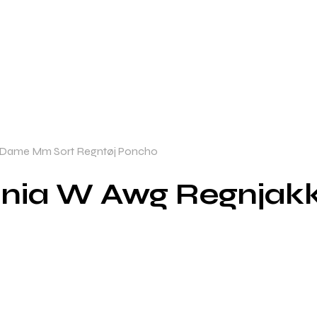
 Dame Mm Sort Regntøj Poncho
unia W Awg Regnja